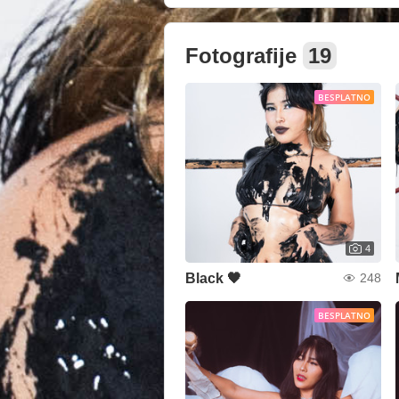
Fotografije
19
BESPLATNO
4
Black 🖤
248
BESPLATNO