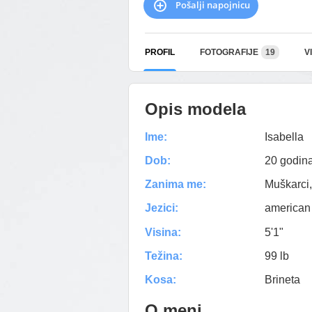
Pošalji napojnicu
PROFIL
FOTOGRAFIJE
19
V
Opis modela
Ime:
Isabella
Dob:
20 godin
Zanima me:
Muškarci,
Jezici:
american
Visina:
5'1"
Težina:
99 lb
Kosa:
Brineta
O meni