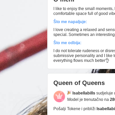
I like to enjoy the small moments, l
comfortable space full of good vib
Što me napaljuje:
I love creating a relaxed and sen
special. Sometimes an interesting 
Što me odbija:
I do not tolerate rudeness or disresp
submissive personality and I like 
everything flows much better👌
Queen of Queens
Isabellabills
sudjeluje 
Model je trenutačno na
28
Pošalji Tokene i približi
Isabellabi