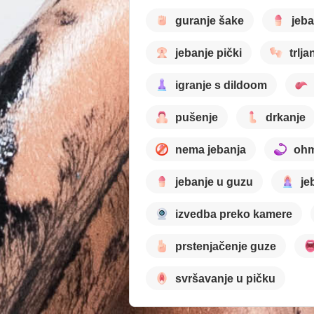
guranje šake
jeba
jebanje pički
trlja
igranje s dildoom
pušenje
drkanje
nema jebanja
oh
jebanje u guzu
je
izvedba preko kamere
prstenjačenje guze
svršavanje u pičku