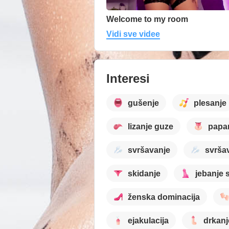
Welcome to my room
Vidi sve videe
Interesi
gušenje
plesanje
lizanje guze
papan
svršavanje
svrša
skidanje
jebanje 
ženska dominacija
ejakulacija
drkanj