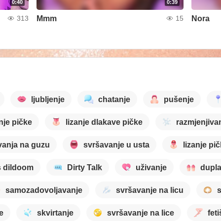
0:40
0:39
Mmm
Nora
313
15
ljubljenje
chatanje
pušenje
je pičke
lizanje dlakave pičke
razmjenjiva
vanja na guzu
svršavanje u usta
lizanje pi
s dildoom
Dirty Talk
uživanje
dupla
samozadovoljavanje
svršavanje na licu
s
e
skvirtanje
svršavanje na lice
fet