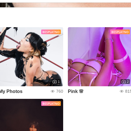
BESPLATNO
BESPLATNO
1
2
My Photos
Pink 🌸
760
81
BESPLATNO