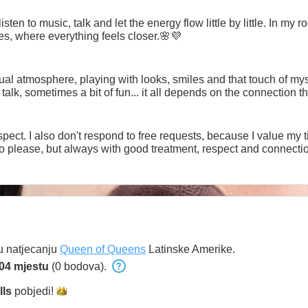
isten to music, talk and let the energy flow little by little. In my 
es, where everything feels closer.🌸💜
sual atmosphere, playing with looks, smiles and that touch of m
talk, sometimes a bit of fun... it all depends on the connection t
ect. I also don't respond to free requests, because I value my time an
to please, but always with good treatment, respect and connecti
u natjecanju
Queen of Queens
Latinske Amerike.
04 mjestu
(0 bodova).
lls
pobjedi!