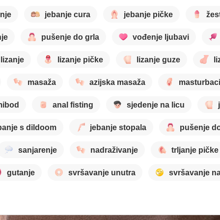
nje
jebanje cura
jebanje pičke
žes
nje
pušenje do grla
vođenje ljubavi
lizanje
lizanje pičke
lizanje guze
li
masaža
azijska masaža
masturbaci
mibod
anal fisting
sjedenje na licu
banje s dildoom
jebanje stopala
pušenje do
sanjarenje
nadraživanje
trljanje pičke
gutanje
svršavanje unutra
svršavanje na