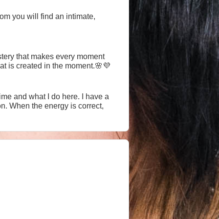
room you will find an intimate,
ystery that makes every moment
hat is created in the moment.🌸💜
d what I do here. I have a
on. When the energy is correct,