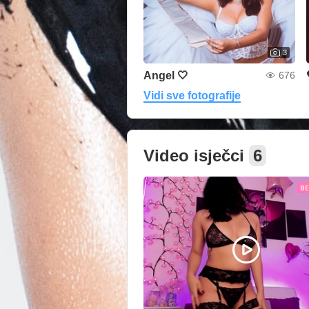
3
Angel 🤍
676
Vidi sve fotografije
Video isječci
6
B