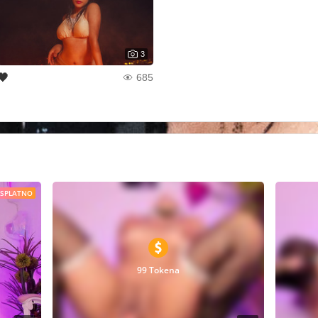
3
🖤
685
ESPLATNO
99 Tokena