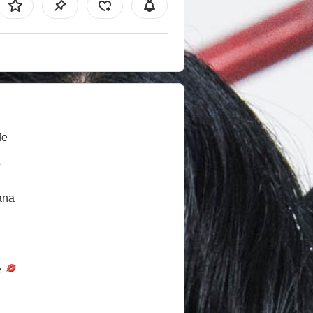
đe
ana
e