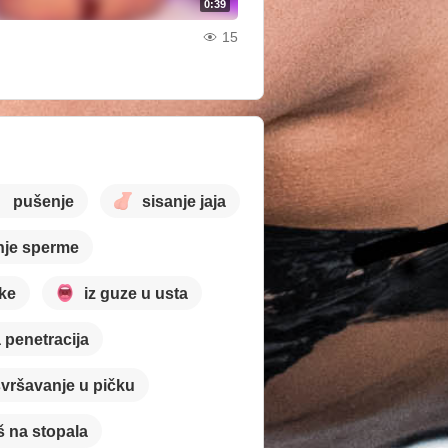
0:39
15
pušenje
sisanje jaja
nje sperme
čke
iz guze u usta
 penetracija
vršavanje u pičku
iš na stopala