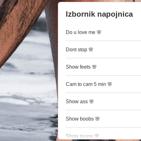
Izbornik napojnica
Do u love me 🌸
Dont stop 🌸
Show feets 🌸
Cam to cam 5 min 🌸
Show ass 🌸
Show boobs 🌸
Show pussy 🌸