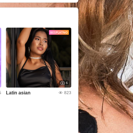
BESPLATNO
6
Latin asian
5
823