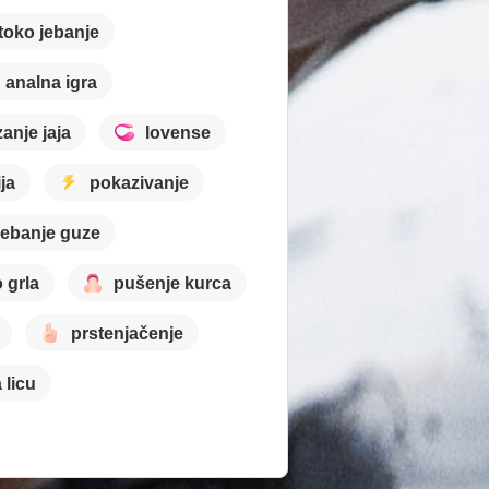
toko jebanje
analna igra
zanje jaja
lovense
ja
pokazivanje
jebanje guze
 grla
pušenje kurca
prstenjačenje
 licu