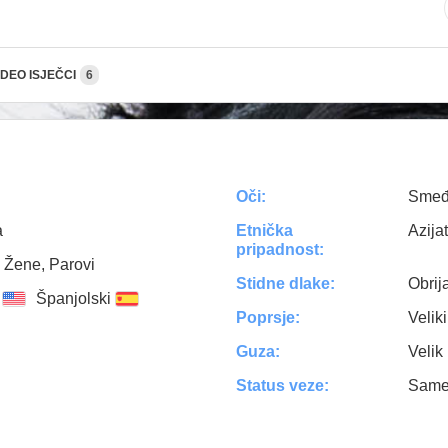
IDEO ISJEČCI
6
Oči:
Sme
a
Etnička
Azijat
pripadnost:
 Žene, Parovi
Stidne dlake:
Obrij
Španjolski
Poprsje:
Veliki
Guza:
Velik
Status veze:
Sam