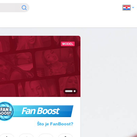
Fan Boost
Što je FanBoost?