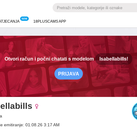
ATJECANJA
18PLUSCAMS APP
Otvori račun i počni chatati s modelom
Isabellabills!
PRIJAVA
ellabills
a
je emitiranje: 01.08.26 3:17 AM